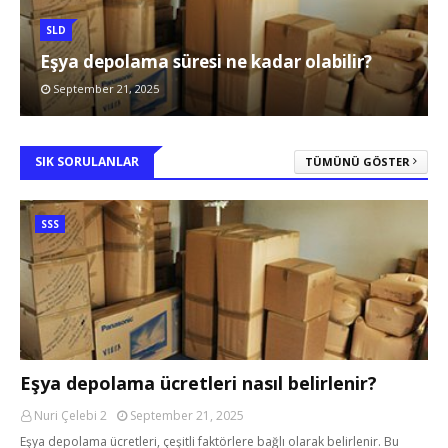
SLD
Eşya depolama süresi ne kadar olabilir?
September 21, 2025
SIK SORULANLAR
TÜMÜNÜ GÖSTER
SSS
Eşya depolama ücretleri nasıl belirlenir?
Nuri Çelebi 2
September 21, 2025
Eşya depolama ücretleri, çeşitli faktörlere bağlı olarak belirlenir. Bu