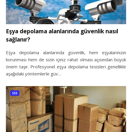
Eşya depolama alanlarında güvenlik nasıl
sağlanır?
Eşya depolama alanlarında güvenlik, hem eşyalarınızın
korunması hem de sizin içiniz rahat olması açısından büyük
önem taşır. Profesyonel eşya depolama tesisleri genellikle
aşağıdaki yöntemlerle güv…
SSS