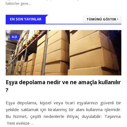
faktörler gene…
EN SON YAYINLAR
TÜMÜNÜ GÖSTER
SLD
Eşya depolama nedir ve ne amaçla kullanılır
?
Eşya depolama, kişisel veya ticari eşyalarınızı güvenli bir
şekilde saklamak için kiralanmış bir alanı kullanma işlemidir.
Bu hizmet, çeşitli nedenlerle ihtiyaç duyulabilir: Taşınma:
Yeni evinize …